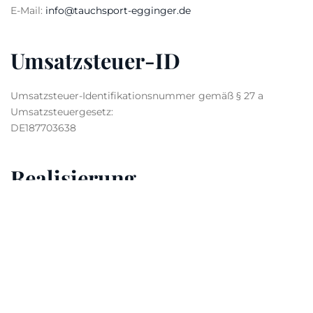
E-Mail:
info@tauchsport-egginger.de
Umsatzsteuer-ID
Umsatzsteuer-Identifikationsnummer gemäß § 27 a
Umsatzsteuergesetz:
DE187703638
Realisierung
TECHNIK and DESIGN IT- & Marketingsolution GmbH
Am alten Sportplatz 3
94259 Kirchberg im Wald
Verbraucher­streit­